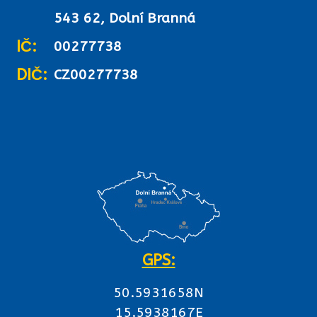
543 62, Dolní Branná
IČ:
00277738
DIČ:
CZ00277738
GPS:
50.5931658N
15.5938167E