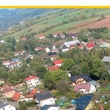
.
.
.
.
.
.
.