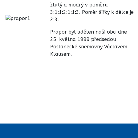
žlutý a modrý v poměru
3:1:1:2:1:1:3. Poměr šířky k délce je
2:3.
Prapor byl udělen naší obci dne
25. května 1999 předsedou
Poslanecké sněmovny Václavem
Klausem.