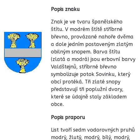
Popis znaku
Znak je ve tvaru španělského
štítu. V modrém štítě stříbrné
břevno, provázané nahoře dvěma
a dole jedním postaveným zlatým
obilným snopem. Barva štítu
(zlatá a modrá) jsou erbovní barvy
Valdštejnů, stříbrné břevno
symbolizuje potok Sovinku, který
obcí protéká. Tři zlaté snopy
představují tři poplužní dvory,
které se údajně staly základem
obce.
Popis praporu
List tvoří sedm vodorovných pruhů
modrý, žlutý, modrý, bílý, modrý,