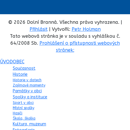
© 2026 Dolní Branná. Všechna práva vyhrazena. |
Přihlásit
| Vytvořil:
Petr Holman
Tato webová stránka je v souladu s vyhláškou č.
64/2008 Sb.
Prohlášení o přístupnosti webových
stránek:
ÚVOD
OBEC
Současnost
Historie
Historie v datech
Zajímavé momenty
Památky v obci
Spolky a instituce
Sport v obci
Místní spolky
Hasiči
Škola, školka
Kultura, muzeum