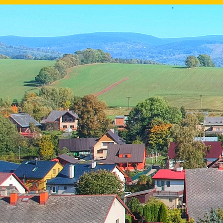
.
.
.
.
.
.
.